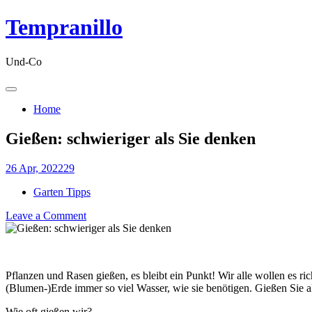
Skip
Tempranillo
to
content
Und-Co
Home
Gießen: schwieriger als Sie denken
26
Apr, 2022
29
Garten Tipps
on
Leave a Comment
Gießen:
schwieriger
als
Sie
Pflanzen und Rasen gießen, es bleibt ein Punkt! Wir alle wollen es r
denken
(Blumen-)Erde immer so viel Wasser, wie sie benötigen. Gießen Sie als
Wie oft gießen wir?